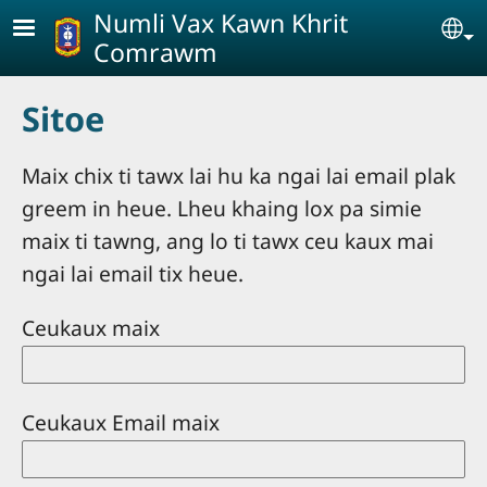
Skip to main content
Numli Vax Kawn Khrit
Se
Comrawm
Sitoe
Maix chix ti tawx lai hu ka ngai lai email plak
greem in heue. Lheu khaing lox pa simie
maix ti tawng, ang lo ti tawx ceu kaux mai
ngai lai email tix heue.
Ceukaux maix
Ceukaux Email maix