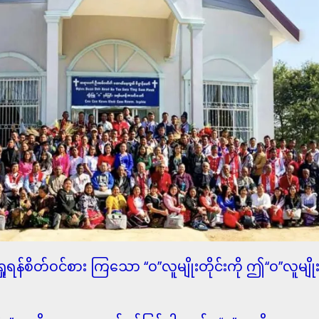
ရန်စိတ်ဝင်စား ကြသော ‘‘၀’’လူမျိုးတိုင်းကို ဤ‘‘၀’’လူ