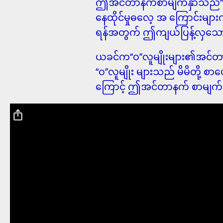
ဤအင်တာနက်စာမျက်နှာသည်‘‘၀’’လူ
နေထိုင်မှုဓလေ့ အ ကြောင်းများက
ရန်အတွက် ဤကျယ်ပြန့်လှသော 
ယခင်က‘‘၀’’လူမျိုးများ၏အင်တာန
‘‘၀’’လူမျိုး များသည် မိမိတို့
ကြောင့် ဤအင်တာနက် စာမျက်နှာ