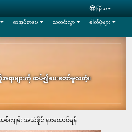
မြန်မာ
Select your lan
စာအုပ်စာပေ
သတင်းလွှာ
ဓါတ်ပုံများ
ှ ထိုအရာများကို ထပ်၍ပေးတော်မူလတံ့။
္မသစ်ကျမ်း အသံဖိုင် နား​ထောင်ရန်