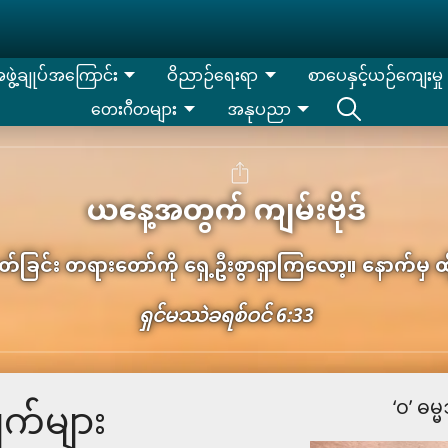
းအဖွဲ့ချုပ်အကြောင်း
ဝိညာဉ်ရေးရာ
စာပေနှင့်ယဉ်ကျေးမှု
တေးဂီတများ
အနုပညာ
ယနေ့အတွက် ကျမ်းဗိုဒ်
့မတ်ခြင်း တရားတော်ကို ရှေ့ဦးစွာရှာကြလော့။ နောက်မ
ရှင်​မဿဲ​ခ​ရစ်​ဝင် 6:33
‘၀’ ဓမ
က်များ