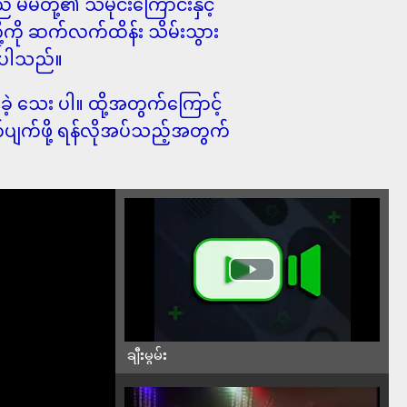
မိတို့၏ သမိုင်းကြောင်းနှင့်
ို့ကို ဆက်လက်ထိန်း သိမ်းသွား
်ပါသည်။
ဲ့ သေး ပါ။ ထို့အတွက်ကြောင့်
ာက်ပျက်ဖို့ ရန်လိုအပ်သည့်အတွက်
ချီးမွမ်း