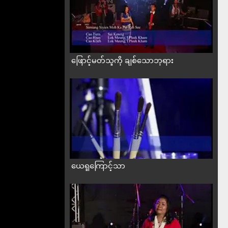
ဖြောင့်မတ်သူကို ချစ်သောဘုရား
ယေရှုကြောင့်သာ