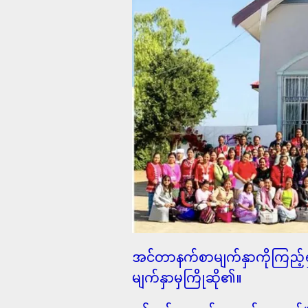
အင်တာနက်စာမျက်နှာကိုကြည့်ရှု
မျက်နှာမှကြိုဆို၏။