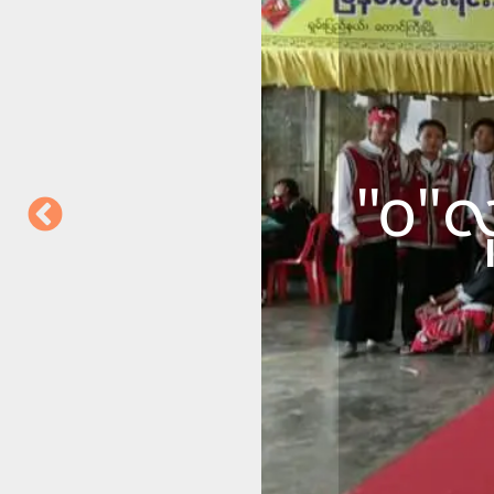
‘ဝ‘နှစ်ခြင်း
ချုပ်အကြော