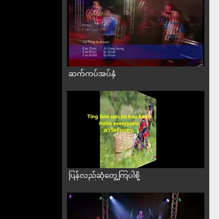
ဆက်ကပ်အပ်နှံ
ပြန်လည်ဆုံတွေ့ကြပါစို့