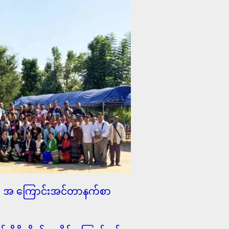
မျိုး အ ကြောင်းအင်တာနက်စာ