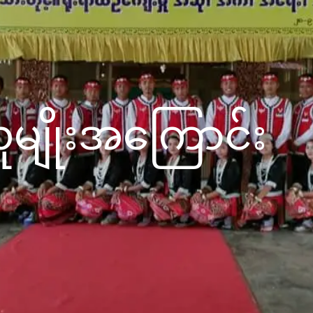
ခရစ်ယာန်အဖွဲ့
င်း