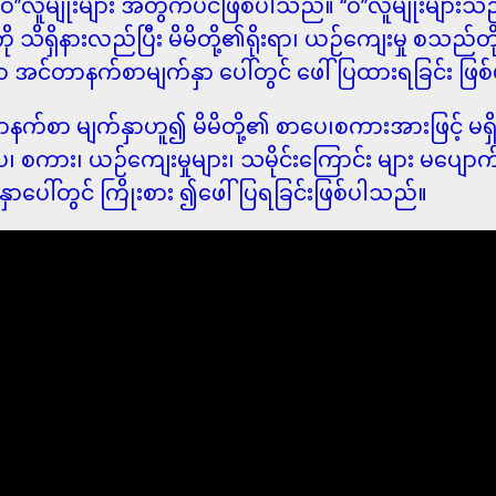
မျိုးများ အတွက်ပင်ဖြစ်ပါသည်။ ‘‘၀’’လူမျိုးများသည် မိ
ို သိရှိနားလည်ပြီး မိမိတို့၏ရိုးရာ၊ ယဉ်ကျေးမှု စသည်တ
အင်တာနက်စာမျက်နှာ ပေါ်တွင် ဖေါ်ပြထားရခြင်း ဖြစ
က်စာ မျက်နှာဟူ၍ မိမိတို့၏ စာပေ၊စကားအားဖြင့် မရှိခ
 စာပေ၊ စကား၊ ယဉ်ကျေးမှုများ၊ သမိုင်းကြောင်း များ မပျေ
ပေါ်တွင် ကြိုးစား ၍ဖေါ်ပြရခြင်းဖြစ်ပါသည်။