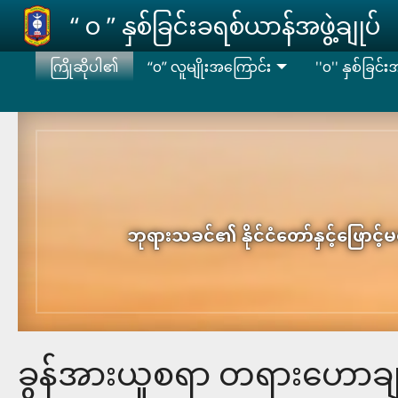
Skip to main content
‘‘ ဝ ’’ နှစ်ခြင်းခရစ်ယာန်အဖွဲ့ချုပ်
ကြိုဆိုပါ၏
“၀” လူမျိုးအကြောင်း
''၀'' နှစ်ခြင်
ဘုရားသခင်၏ နိုင်ငံတော်နှင့်ဖြောင်
ခွန်အားယူစရာ တရား​ဟောချ