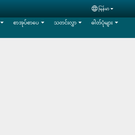
မြန်မာ
Select your lan
စာအုပ်စာပေ
သတင်းလွှာ
ဓါတ်ပုံများ