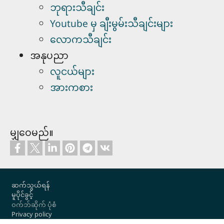
ဘုရားသီချင်း
Youtube မှ ချီးမွမ်းသီချင်းများ
လောကသီချင်း
အနုပညာ
လူငယ်များ
အားကစား
မျှဝေမည်။
Footer
ဆက်သွယ်ရန်
မူပိုင်ခွင့်
ဝက်ဘ်ဆိုက် ပုံစံ
Privacy policy