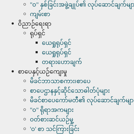
''၀'' နှစ်ခြင်းအဖွဲ့ချုပ်၏ လုပ်ဆောင်ချက်မျာ
ကျမ်းစာ
ဝိညာဉ်ရေးရာ
ရုပ်ရှင်
ယေရှုရုပ်ရှင်
ယေရှုရုပ်ရှင်
တရားဟောချက်
စာပေနှင့်ယဉ်ကျေးမှု
မိခင်ဘာသာစကား၊စာပေ
စာပေဌာနနှင့်ဆိုင်သောဓါတ်ပုံများ
မိခင်စာပေကော်မတီ၏ လုပ်ဆောင်ချက်မျာ
''၀'' ရိုရာအကများ
ဝတ်စားဆင်ယဉ်မှု့
'ဝ' စာ သင်ကြားခြင်း