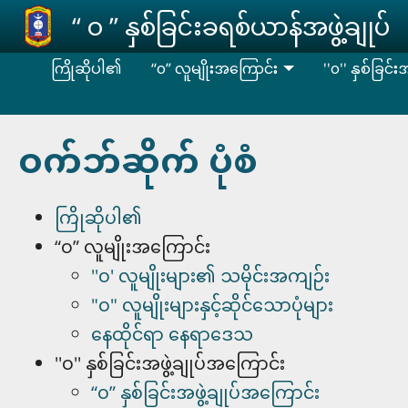
Skip to main content
‘‘ ဝ ’’ နှစ်ခြင်းခရစ်ယာန်အဖွဲ့ချုပ်
ကြိုဆိုပါ၏
“၀” လူမျိုးအကြောင်း
''၀'' နှစ်ခြင်
ဝက်ဘ်ဆိုက် ပုံစံ
ကြိုဆိုပါ၏
“၀” လူမျိုးအကြောင်း
''၀' လူမျိုးများ၏ သမိုင်းအကျဉ်း
"၀" လူမျိုးများနှင့်ဆိုင်သောပုံများ
နေထိုင်ရာ နေရာဒေသ
''၀'' နှစ်ခြင်းအဖွဲ့ချုပ်အကြောင်း
“၀” နှစ်ခြင်းအဖွဲ့ချုပ်အကြောင်း