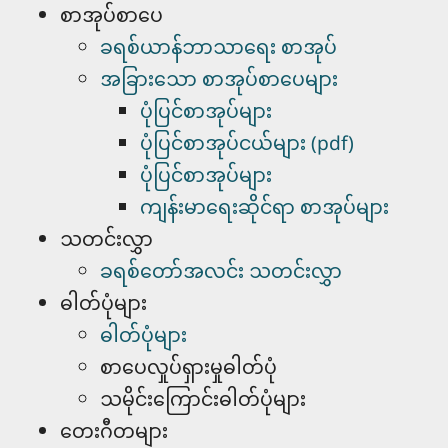
စာအုပ်စာပေ
ခရစ်ယာန်ဘာသာရေး စာအုပ်
အခြားသော စာအုပ်စာပေများ
ပုံပြင်စာအုပ်များ
ပုံပြင်စာအုပ်ငယ်များ (pdf)
ပုံပြင်စာအုပ်များ
ကျန်းမာရေးဆိုင်ရာ စာအုပ်များ
သတင်းလွှာ
ခရစ်တော်အလင်း သတင်းလွှာ
ဓါတ်ပုံများ
ဓါတ်ပုံများ
စာပေလှုပ်ရှားမှုဓါတ်ပုံ
သမိုင်းကြောင်းဓါတ်ပုံများ
တေးဂီတများ