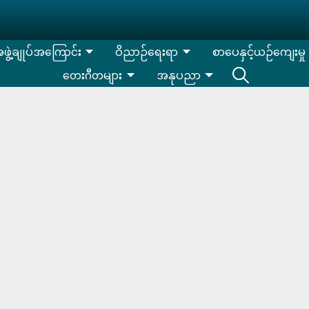
းအဖွဲ့ချုပ်အကြောင်း
ဝိညာဉ်ရေးရာ
စာပေနှင့်ယဉ်ကျေးမှု
တေးဂီတများ
အနုပညာ