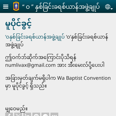
Skip to main content
‘‘ ဝ ’’ နှစ်ခြင်းခရစ်ယာန်အဖွဲ့ချုပ်
Se
မူပိုင်ခွင့်
‘ဝနှစ်ခြင်းခရစ်ယာန်အဖွဲ့ချုပ်
‘ဝ’နှစ်ခြင်းခရစ်ယာန်
အဖွဲ့ချုပ်
ဤဝက်ဘ်ဆိုက်အကြောင်းပိုသိရန်
numlivax@gmail.com အား အီးမေးလ်ပို့ပေးပါ
အခြားမှတ်ချက်မရှိပါက Wa Baptist Convention
မှာ မူပိုင်ခွင့် ရှိသည်။
မျှဝေမည်။