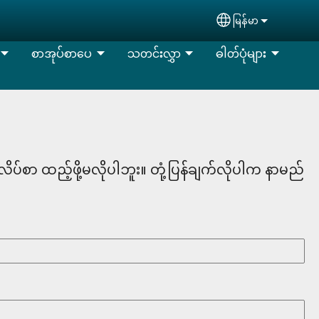
မြန်မာ
Select your lan
စာအုပ်စာပေ
သတင်းလွှာ
ဓါတ်ပုံများ
်လိပ်စာ ထည့်ဖို့မလိုပါဘူး။ တုံ့ပြန်ချက်လိုပါက နာမည်