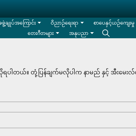
းအဖွဲ့ချုပ်အကြောင်း
ဝိညာဉ်ရေးရာ
စာပေနှင့်ယဉ်ကျေးမှု
တေးဂီတများ
အနုပညာ
ု့လိုရပါတယ်။ တုံ့ပြန်ချက်မလိုပါက နာမည် နှင့် အီးမေးလ