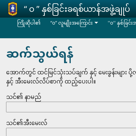
Skip to main content
‘‘ ဝ ’’ နှစ်ခြင်းခရစ်ယာန်အဖွဲ့ချုပ်
ကြိုဆိုပါ၏
“၀” လူမျိုးအကြောင်း
''၀'' နှစ်ခြင်
ဆက်သွယ်ရန်
အောက်တွင် ထင်မြင်သုံးသပ်ချက် နှင့် မေးခွန်းများ ပိ
နှင့် အီးမေးလ်လိပ်စာကို ထည့်ပေးပါ။
သင်၏ နာမည်
သင်၏အီးမေးလ်