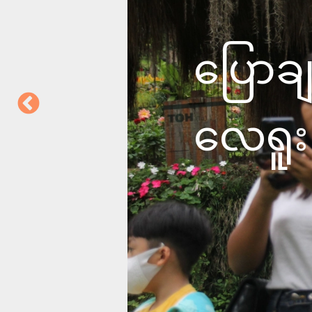
ပြောခ
လေရူ