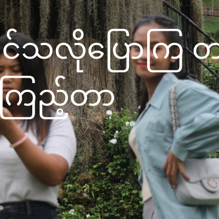
ျင်သလိုပြောကြ
းကြည့်တာ