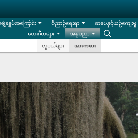
းအဖွဲ့ချုပ်အကြောင်း
ဝိညာဉ်ရေးရာ
စာပေနှင့်ယဉ်ကျေးမှု
တေးဂီတများ
အနုပညာ
လူငယ်များ
အားကစား