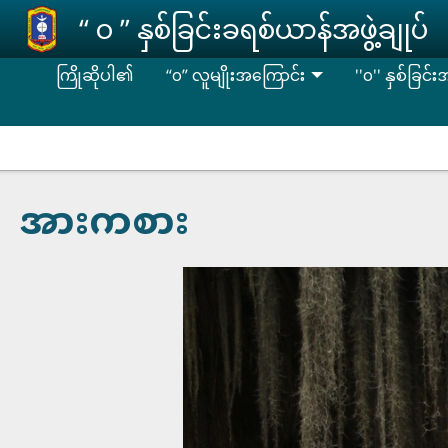
Skip to main content
‘‘ ဝ ’’ နှစ်ခြင်းခရစ်ယာန်အဖွဲ့ချုပ်
ကြိုဆိုပါ၏
“၀” လူမျိုးအကြောင်း
''၀'' နှစ်ခြင်
အားကစား