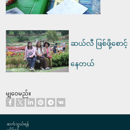
ဆယ်လီ ဖြစ်ဖို့စောင့်
နေတယ်
မျှဝေမည်။
Footer
ဆက်သွယ်ရန်
မူပိုင်ခွင့်