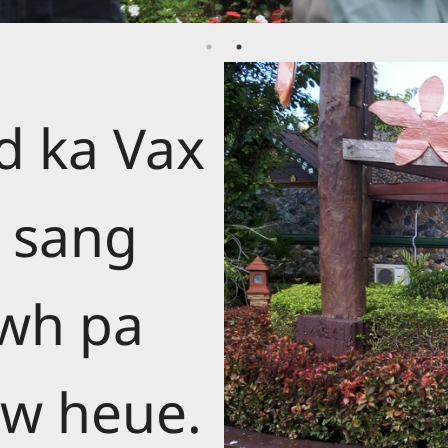
ed ka Vax
 sang
wh pa
w heue.