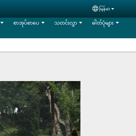
မြန်မာ
Select your lan
စာအုပ်စာပေ
သတင်းလွှာ
ဓါတ်ပုံများ