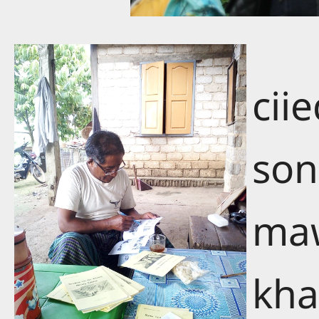
cii
son
ma
kha