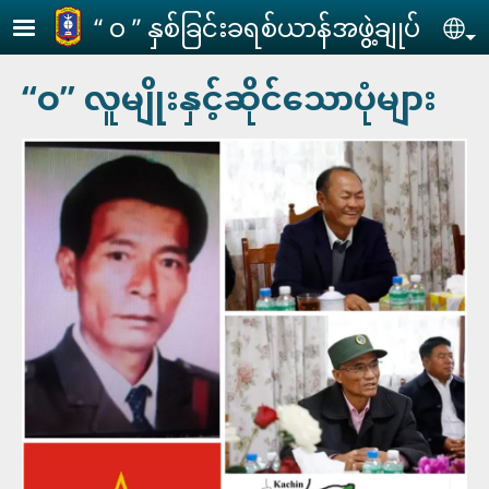
Skip to main content
‘‘ ဝ ’’ နှစ်ခြင်းခရစ်ယာန်အဖွဲ့ချုပ်
Se
‘‘ဝ’’ လူမျိုးနှင့်ဆိုင်သောပုံများ