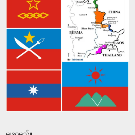
မျှဝေမည်။