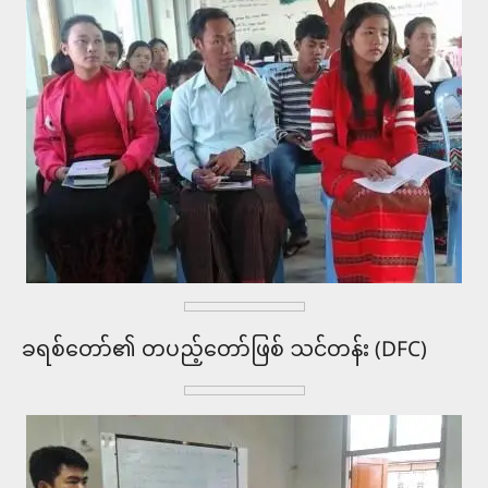
ခရစ်တော်၏ တပည့်တော်ဖြစ် သင်တန်း (DFC)