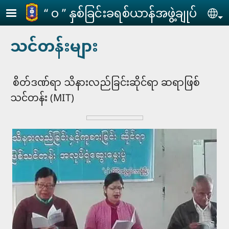
Skip to main content
‘‘ ဝ ’’ နှစ်ခြင်းခရစ်ယာန်အဖွဲ့ချုပ်
Se
သင်တန်းများ
စိတ်ဒဏ်ရာ သိနားလည်ခြင်းဆိုင်ရာ ဆရာဖြစ်
သင်တန်း (MIT)