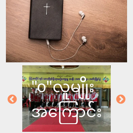
‘ဝ‘နှစ်ခြင်းခရစ်ယာန်
အဖွဲ့ချုပ်အကြောင်း