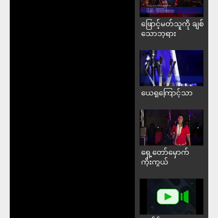
ဖြောင့်မတ်သူကို ချစ်
သောဘုရား
ယေရှုကြောင့်သာ
ရှေ့တော်မှောက်
ကိုးကွယ်