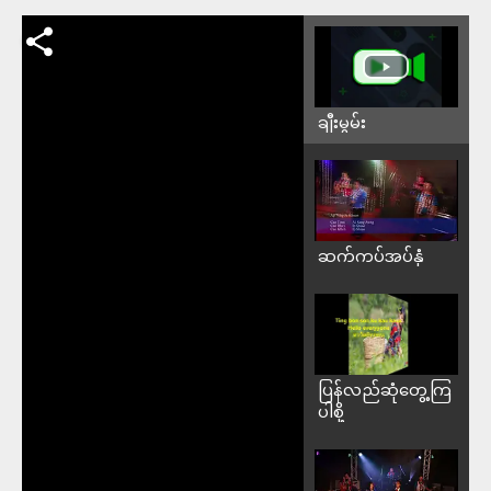
ချီးမွမ်း
ဆက်ကပ်အပ်နှံ
ပြန်လည်ဆုံတွေ့ကြ
ပါစို့