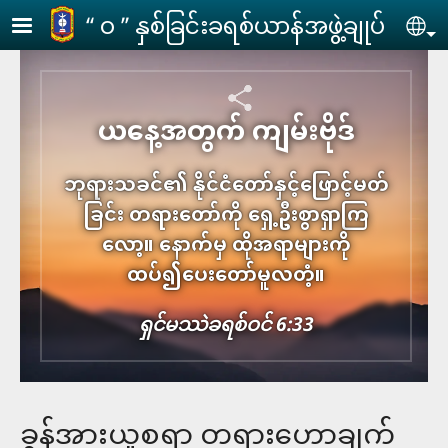
Skip to main content
‘‘ ဝ ’’ နှစ်ခြင်းခရစ်ယာန်အဖွဲ့ချုပ်
Se
ယနေ့အတွက် ကျမ်းဗိုဒ်
ဘုရားသခင်၏ နိုင်ငံတော်နှင့်ဖြောင့်မတ်
ခြင်း တရားတော်ကို ရှေ့ဦးစွာရှာကြ
လော့။ နောက်မှ ထိုအရာများကို
ထပ်၍ပေးတော်မူလတံ့။
ရှင်​မဿဲ​ခ​ရစ်​ဝင် 6:33
ခွန်အားယူစရာ တရား​ဟောချက်