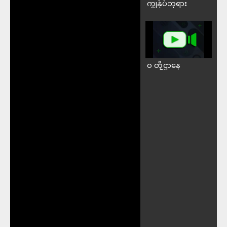
ကျွန်ုပ်ဘုရား
၀ တို့ဌာနေ