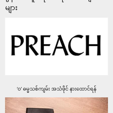
များ
‘၀’ ဓမ္မသစ်ကျမ်း အသံဖိုင် နား​ထောင်ရန်