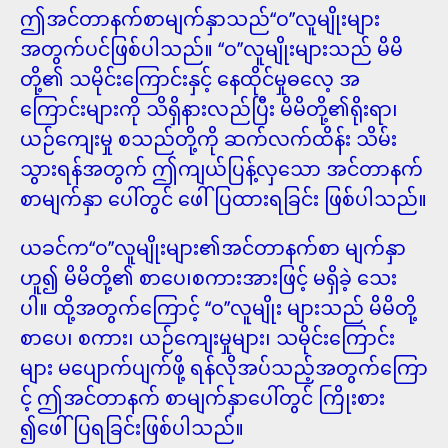
ဤအင်တာနက်စာမျက်နှာသည်‘‘၀’’လူမျိုးများ
အတွက်ပင်ဖြစ်ပါသည်။ ‘‘၀’’လူမျိုးများသည် မိမိ
တို့၏ သမိုင်းကြောင်းနှင့် နေထိုင်မှုဓလေ့ အ
ကြောင်းများကို သိရှိနားလည်ပြီး မိမိတို့၏ရိုးရာ၊
ယဉ်ကျေးမှု စသည်တို့ကို ဆက်လက်ထိန်း သိမ်း
သွားရန်အတွက် ဤကျယ်ပြန့်လှသော အင်တာနက်
စာမျက်နှာ ပေါ်တွင် ဖေါ်ပြထားရခြင်း ဖြစ်ပါသည်။
ယခင်က‘‘၀’’လူမျိုးများ၏အင်တာနက်စာ မျက်နှာ
ဟူ၍ မိမိတို့၏ စာပေ၊စကားအားဖြင့် မရှိခဲ့ သေး
ပါ။ ထို့အတွက်ကြောင့် ‘‘၀’’လူမျိုး များသည် မိမိတို့
စာပေ၊ စကား၊ ယဉ်ကျေးမှုများ၊ သမိုင်းကြောင်း
များ မပျောက်ပျက်ဖို့ ရန်လိုအပ်သည့်အတွက်ကြော
င့် ဤအင်တာနက် စာမျက်နှာပေါ်တွင် ကြိုးစား
၍ဖေါ်ပြရခြင်းဖြစ်ပါသည်။