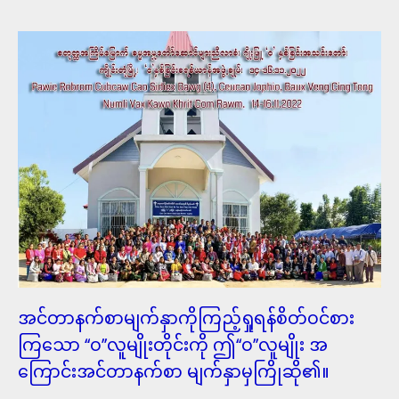
အင်တာနက်စာမျက်နှာကိုကြည့်ရှုရန်စိတ်ဝင်စား
ကြသော ‘‘၀’’လူမျိုးတိုင်းကို ဤ‘‘၀’’လူမျိုး အ
ကြောင်းအင်တာနက်စာ မျက်နှာမှကြိုဆို၏။