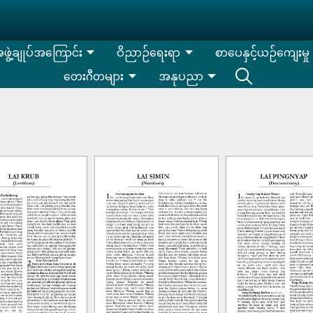
းအဖွဲ့ချုပ်အကြောင်း
ဝိညာဉ်ရေးရာ
စာပေနှင့်ယဉ်ကျေးမှု
တေးဂီတများ
အနုပညာ