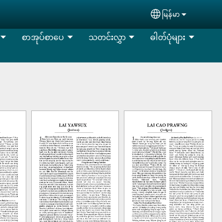
မြန်မာ
Select your lan
စာအုပ်စာပေ
သတင်းလွှာ
ဓါတ်ပုံများ