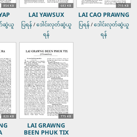
854 KB
683 KB
715 KB
YAP
LAI YAWSUX
LAI CAO PRAWNG
တ်ဆွဲယူ
ပြရန်
/
ဒေါင်းလုတ်ဆွဲယူ
ပြရန်
/
ဒေါင်းလုတ်ဆွဲယူ
ရန်
ရန်
820 KB
775 KB
ANG
LAI GRAWNG
A
BEEN PHUK TIX