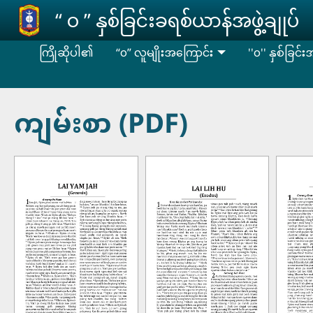
Skip to main content
‘‘ ဝ ’’ နှစ်ခြင်းခရစ်ယာန်အဖွဲ့ချုပ်
ကြိုဆိုပါ၏
“၀” လူမျိုးအကြောင်း
''၀'' နှစ်ခြင်
ကျမ်းစာ (PDF)