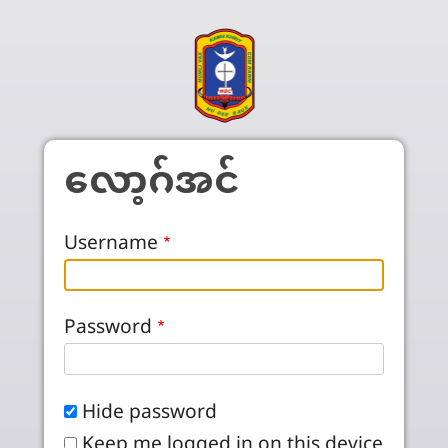
Skip to main content
လော့ဂ်အင်
Username
Password
Hide password
Keep me logged in on this device