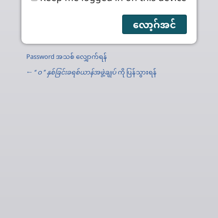
Password အသစ် လျှောက်ရန်
←
‘‘ ဝ ’’ နှစ်ခြင်းခရစ်ယာန်အဖွဲ့ချုပ်
ကို ပြန်သွားရန်